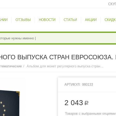
СКУ
АНИИ
ОТЗЫВЫ
НОВОСТИ
СТАТЬИ
АКЦИИ
СКИДК
НОГО ВЫПУСКА СТРАН ЕВРОСОЮЗА.
 тематические
/
Альбом для монет регулярного выпуска стран Евросоюза. КоллекционерЪ.
АРТИКУЛ:
980133
2 043
Р
Товаров с выбранными опциями