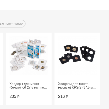
ые популярные
Холдеры для монет
Холдеры для монет
(белые) KR 27,5 мм, под
(черные) KRS(S) 37,5 мм,
скрепку, упаковка 25 шт.
самоклеющиеся,
упаковка 25 шт.
205
216
Р
Р