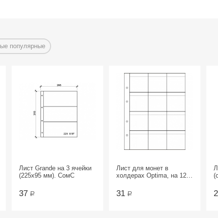
ые популярные
Лист Grande на 3 ячейки
Лист для монет в
Л
(225х95 мм). СомС
холдерах Optima, на 12
(
ячеек. СомС
я
37
31
Р
Р