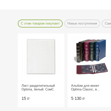
С этим товаром покупают
Новые поступления
Сам
Лист разделительный
Альбом для монет
Optima, белый. СомС
Optima Classic, в
футляре, с листами.
Leuchtturm
15
5 130
Р
Р