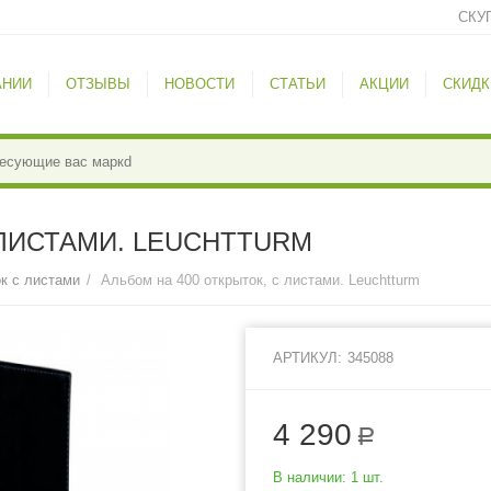
СКУ
АНИИ
ОТЗЫВЫ
НОВОСТИ
СТАТЬИ
АКЦИИ
СКИДК
 ЛИСТАМИ. LEUCHTTURM
к с листами
/
Альбом на 400 открыток, с листами. Leuchtturm
АРТИКУЛ:
345088
4 290
Р
В наличии:
1 шт.