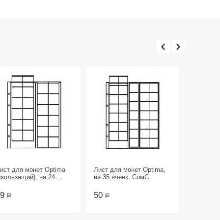
ист для монет Optima
Лист для монет Optima,
скользящий), на 24
на 35 ячеек. СомС
чееки. СомС
29
50
Р
Р