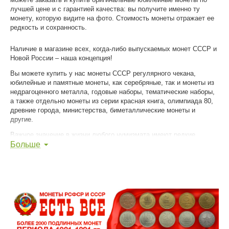
лучшей цене и с гарантией качества: вы получите именно ту
монету, которую видите на фото. Стоимость монеты отражает ее
редкость и сохранность.
Наличие в магазине всех, когда-либо выпускаемых монет СССР и
Новой России – наша концепция!
Вы можете купить у нас монеты СССР регулярного чекана,
юбилейные и памятные монеты, как серебряные, так и монеты из
недрагоценного металла, годовые наборы, тематические наборы,
а также отдельно монеты из серии красная книга, олимпиада 80,
древние города, министерства, биметаллические монеты и
другие.
Важное значение в жизни любого нумизмата имеют редкие
монеты высокой степени сохранности. Мы знаем об этом. Именно
Больше
поэтому в нашем магазине все больше появляется монет
качества AU-UNC, монет без обращения со штемпельным
блеском, в качестве люкс.
Редкие монеты высокого качества – специализация нашего
магазина!
Чтобы приобрести монеты, сделайте заказ и отправьте его нам.
Мы соберем заказ и пригласим вас в магазин для получения его