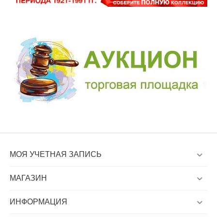
на условиях «самовывоза». Вы можете заказать доставку по
Москве, Санкт-Петербургу, Екатеринбургу, Новосибирску,
Краснодару, Благовещенску, Владивостоку, Ижевску, Кемерово,
Магадану, Самаре, Петропавловску-Камчатскому, Улан-Удэ,
Хабаровску, Чите, Южно-Сахалинску, Якутску, Астане и другим
городам России и СНГ.
Было трудно, станет легко, когда ваш партнер Филинфо!
Нумизматика – это увлекательное хобби!
МОЯ УЧЕТНАЯ ЗАПИСЬ
МАГАЗИН
ИНФОРМАЦИЯ