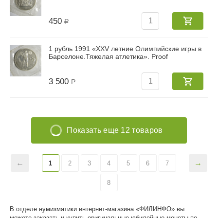
450
Р
1 рубль 1991 «XXV летние Олимпийские игры в
Барселоне.Тяжелая атлетика». Proof
3 500
Р
Показать еще 12 товаров
1
2
3
4
5
6
7
8
В отделе нумизматики интернет-магазина «ФИЛИНФО» вы
можете заказать и купить оригинальные юбилейные монеты по