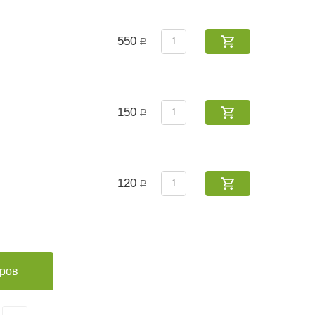
550
Р
150
Р
120
Р
аров