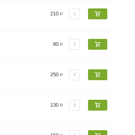
210
Р
80
Р
250
Р
130
Р