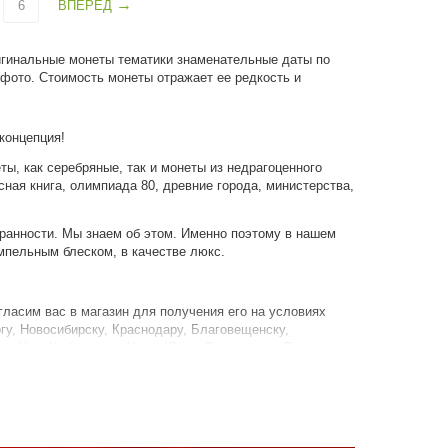
6
ВПЕРЕД
игинальные монеты тематики знаменательные даты по
 фото. Стоимость монеты отражает ее редкость и
концепция!
ы, как серебряные, так и монеты из недрагоценного
сная книга, олимпиада 80, древние города, министерства,
ранности. Мы знаем об этом. Именно поэтому в нашем
мпельным блеском, в качестве люкс.
гласим вас в магазин для получения его на условиях
гу, Новосибирску, Краснодару, Благовещенску,
ан-Удэ, Хабаровску, Чите, Южно-Сахалинску, Якутску,