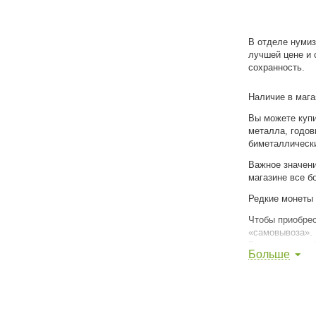
В отделе нумиз
лучшей цене и 
сохранность.
Наличие в мага
Вы можете купи
металла, годов
биметаллически
Важное значени
магазине все б
Редкие монеты 
Чтобы приобрес
«самовывоза». 
Владивостоку, 
Больше
Астане и други
Было трудно, с
Нумизматика – 