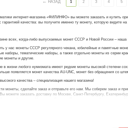
НАЗАД
1
2
3
4
5
матики интернет-магазина «ФИЛИНФО» вы можете заказать и купить ор
с гарантией качества: вы получите именно ту монету, которую видите на
зине всех, когда-либо выпускаемых монет СССР и Новой России – наша 
ть у нас монеты СССР регулярного чекана, юбилейные и памятные монет
ые наборы, тематические наборы, а также отдельно монеты из серии кра
е монеты и другие.
е в жизни любого нумизмата имеют редкие монеты высокой степени сох
ольше появляется монет качества AU-UNC, монет без обращения со ште
высокого качества – специализация нашего магазина!
ти монеты, сделайте заказ и отправьте его нам. Мы соберем заказ и при
Вы можете заказать доставку по Москве, Санкт-Петербургу, Екатеринбур
Ижевску, Кемерово, Магадану, Самаре, Петропавловску-Камчатскому, Ул
м городам России и СНГ.
танет легко, когда ваш партнер Филинфо!
это увлекательное хобби!