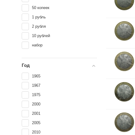
50 копеек
1 рубль
2 рубля
10 рублей
набор
Год
1965
1967
1975
2000
2001
2005
2010