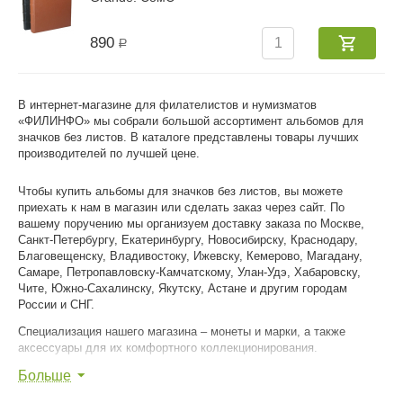
890
Р
В интернет-магазине для филателистов и нумизматов
«ФИЛИНФО» мы собрали большой ассортимент альбомов для
значков без листов. В каталоге представлены товары лучших
производителей по лучшей цене.
Чтобы купить альбомы для значков без листов, вы можете
приехать к нам в магазин или сделать заказ через сайт. По
вашему поручению мы организуем доставку заказа по Москве,
Санкт-Петербургу, Екатеринбургу, Новосибирску, Краснодару,
Благовещенску, Владивостоку, Ижевску, Кемерово, Магадану,
Самаре, Петропавловску-Камчатскому, Улан-Удэ, Хабаровску,
Чите, Южно-Сахалинску, Якутску, Астане и другим городам
России и СНГ.
Специализация нашего магазина – монеты и марки, а также
аксессуары для их комфортного коллекционирования.
Больше
Мы уважаем ваше хобби и помогаем вам достигнуть в нем
наибольшего успеха!