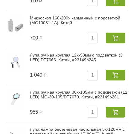
110
Р
Микроскоп 160-200х карманный с подсветкой
(MG10081-1A). Китай
700
Р
Лупа ручная круглая 12x-90мм с подсветкой (3
LED) DT7666. Китай, #23149b245
1 040
Р
Лупа ручная круглая 30x-105мм с подсветкой (12
LED) MG-30-105/DT7670. Китай, #23149b261
955
Р
Лупа лампа бестеневая настольная 5x-120мм с
подсветкой на струбцине LT-86A(5). Китай,