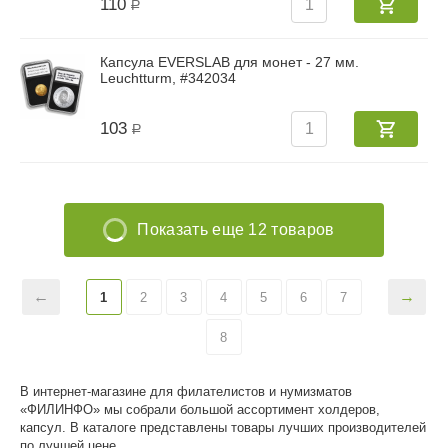
110
Р
Капсула EVERSLAB для монет - 27 мм.
Leuchtturm, #342034
103
Р
Показать еще 12 товаров
1
2
3
4
5
6
7
8
В интернет-магазине для филателистов и нумизматов
«ФИЛИНФО» мы собрали большой ассортимент холдеров,
капсул. В каталоге представлены товары лучших производителей
по лучшей цене.