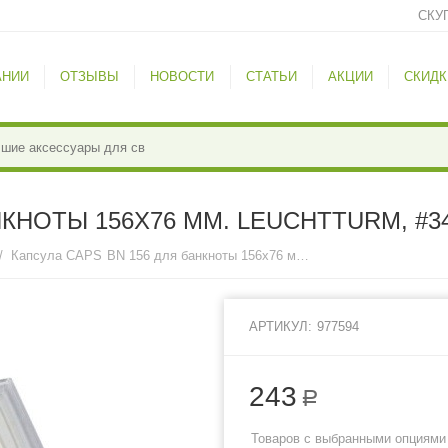
СКУ
АНИИ
ОТЗЫВЫ
НОВОСТИ
СТАТЬИ
АКЦИИ
СКИДК
НКНОТЫ 156Х76 ММ. LEUCHTTURM, #3
/
Капсула CAPS BN 156 для банкноты 156х76 мм. Leuchtturm, #344766
АРТИКУЛ:
977594
243
Р
Товаров с выбранными опциями