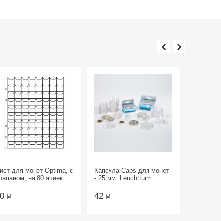
ист для монет Optima, с
Капсула Сaps для монет
лапаном, на 80 ячеек.
- 25 мм. Leuchtturm
омС
50
42
Р
Р