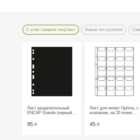
С этим товаром покупают
Новые поступления
Сам
Лист разделительный
Лист для монет Optima, с
ENCAP Grande (черный).
клапаном, на 20 ячеек.
Leuchtturm
СомС
95
45
Р
Р