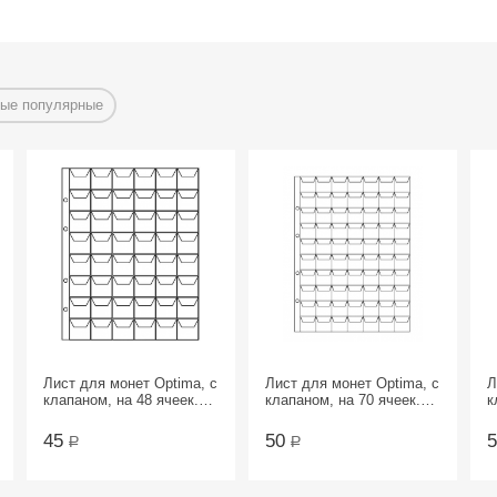
ые популярные
Лист для монет Optima, с
Лист для монет Optima, с
Л
клапаном, на 48 ячеек.
клапаном, на 70 ячеек.
к
СомС
СомС
С
45
50
Р
Р