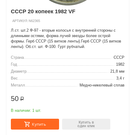
СССР 20 копеек 1982 VF
АРТИКУЛ:
N62365
Л.ст. шт.2 Ф-97 - вторые колосья с внутренней стороны с
длинными остями, форма лучей звезды более острой
формы. Герб СССР (15 витков ленты).Герб СССР (15 витков
ленты). Об.ст. шт. Ф-100. Гурт рубчатый.
Страна
СССР
Год
1982
Диаметр
21,8 мм
Вес
3,4 г
Металл
Медно-никелевый сплав
50
Р
В наличии:
1 шт.
Купить в
Купить
один клик