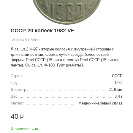
СССР 20 копеек 1982 VF
АРТИКУЛ:
N85944
Л.ст. шт.2 Ф-97 - вторые колосья с внутренней стороны с
длинными остями, форма лучей звезды более острой
формы. Герб СССР (15 витков ленты).Герб СССР (15 витков
ленты). Об.ст. шт. Ф-100. Гурт рубчатый.
Страна
СССР
Год
1982
Диаметр
21,8 мм
Вес
3,4 г
Металл
Медно-никелевый сплав
40
Р
В наличии:
1 шт.