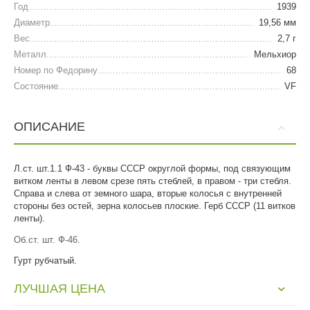
Год
1939
Диаметр
19,56 мм
Вес
2,7 г
Металл
Мельхиор
Номер по Федорину
68
Состояние
VF
ОПИСАНИЕ
Л.ст. шт.1.1 Ф-43 - буквы СССР округлой формы, под связующим
витком ленты в левом срезе пять стеблей, в правом - три стебля.
Справа и слева от земного шара, вторые колосья с внутренней
стороны без остей, зерна колосьев плоские. Герб СССР (11 витков
ленты).
Об.ст. шт. Ф-46.
Гурт рубчатый.
ЛУЧШАЯ ЦЕНА