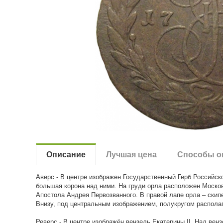
Описание
Лучшая цена
Способы о
Аверс - В центре изображен Государственный Герб Российск
большая корона над ними. На груди орла расположен Москов
Апостола Андрея Первозванного. В правой лапе орла – скипе
Внизу, под центральным изображением, полукругом распол
Реверс - В центре изображён вензель Екатерины II. Над венз