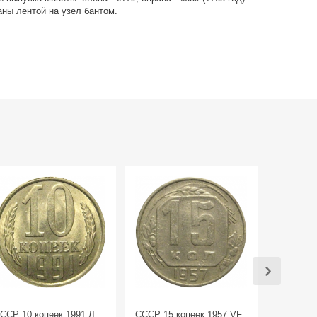
аны лентой на узел бантом.
ССР 10 копеек 1991 Л
СССР 15 копеек 1957 VF