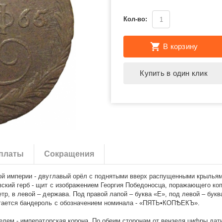
Кол-во:
В корзину
Купить в один клик
платы
Сокращения
ой империи - двуглавый орёл с поднятыми вверх распущенными крыльями
ский герб - щит с изображением Георгия Победоносца, поражающего коп
тр, в левой – держава. Под правой лапой – буква «Е», под левой – бук
агается бандероль с обозначением номинала - «ПЯТЬ•КОПѢЕКЪ».
елем - императорская корона. По обеим сторонам от вензеля цифры даты 