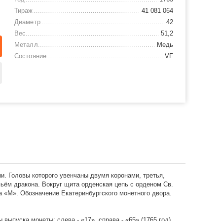
Тираж
41 081 064
Диаметр
42
Вес
51,2
Металл
Медь
Состояние
VF
. Головы которого увенчаны двумя коронами, третья,
ьём дракона. Вокруг щита орденская цепь с орденом Св.
ва «М». Обозначение Екатеринбургского монетного двора.
выпуска монеты: слева - «17», справа - «65» (1765 год).