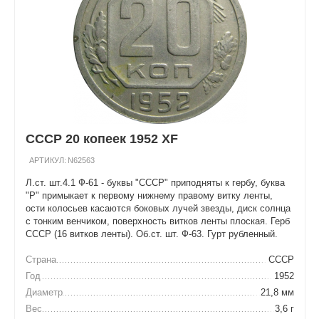
СССР 20 копеек 1952 XF
АРТИКУЛ:
N62563
Л.ст. шт.4.1 Ф-61 - буквы "СССР" приподняты к гербу, буква
"Р" примыкает к первому нижнему правому витку ленты,
ости колосьев касаются боковых лучей звезды, диск солнца
с тонким венчиком, поверхность витков ленты плоская. Герб
СССР (16 витков ленты). Об.ст. шт. Ф-63. Гурт рубленный.
Страна
СССР
Год
1952
Диаметр
21,8 мм
Вес
3,6 г