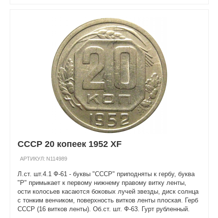
СССР 20 копеек 1952 XF
АРТИКУЛ:
N114989
Л.ст. шт.4.1 Ф-61 - буквы "СССР" приподняты к гербу, буква
"Р" примыкает к первому нижнему правому витку ленты,
ости колосьев касаются боковых лучей звезды, диск солнца
с тонким венчиком, поверхность витков ленты плоская. Герб
СССР (16 витков ленты). Об.ст. шт. Ф-63. Гурт рубленный.