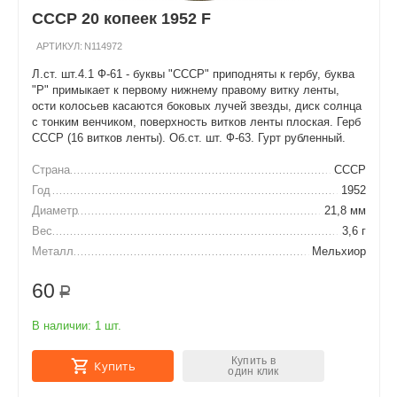
СССР 20 копеек 1952 F
АРТИКУЛ:
N114972
Л.ст. шт.4.1 Ф-61 - буквы "СССР" приподняты к гербу, буква
"Р" примыкает к первому нижнему правому витку ленты,
ости колосьев касаются боковых лучей звезды, диск солнца
с тонким венчиком, поверхность витков ленты плоская. Герб
СССР (16 витков ленты). Об.ст. шт. Ф-63. Гурт рубленный.
Страна
СССР
Год
1952
Диаметр
21,8 мм
Вес
3,6 г
Металл
Мельхиор
60
Р
В наличии:
1 шт.
Купить в
Купить
один клик