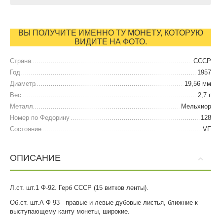
ВЫ ПОЛУЧИТЕ ИМЕННО ТУ МОНЕТУ, КОТОРУЮ
ВИДИТЕ НА ФОТО.
Страна
СССР
Год
1957
Диаметр
19,56 мм
Вес
2,7 г
Металл
Мельхиор
Номер по Федорину
128
Состояние
VF
ОПИСАНИЕ
Л.ст. шт.1 Ф-92. Герб СССР (15 витков ленты).
Об.ст. шт.А Ф-93 - правые и левые дубовые листья, ближние к
выступающему канту монеты, широкие.