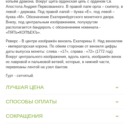
копьём дракона. Вокруг щита орденская цепь с орденом Св.
Апостола Андрея Первозванного. В правой лапе орла – скипетр, в
левой – держава. Под правой лапой – буква «Е», под левой –
буква «М». Обозначение Екатеринбургского монетного двора.
Внизу, под центральным изображением, полукругом
располагается бандероль с обозначением номинала -
«ПЯТЬ•КОПѢЕКЪ».
Реверс - В центре изображён вензель Екатерины II. Над вензелем
- императорская корона. По обеим сторонам от вензеля цифры
даты выпуска монеты: слева - «17», справа - «72» (1772 год).
Вокруг центрального изображения, вдоль канта, изображён венок
из лавровой и пальмовой ветвей, которые, в нижней части,
перевязаны лентой на узел бантом.
Гурт - сетчятый.
ЛУЧШАЯ ЦЕНА
СПОСОБЫ ОПЛАТЫ
СОКРАЩЕНИЯ