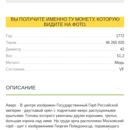
ВЫ ПОЛУЧИТЕ ИМЕННО ТУ МОНЕТУ, КОТОРУЮ
ВИДИТЕ НА ФОТО.
Год
1772
Тираж
46 265 020
Диаметр
42
Вес
51,2
Металл
Медь
Состояние
VF
ОПИСАНИЕ
Аверс - В центре изображен Государственный Герб Российской
империи - двуглавый орёл с поднятыми вверх распущенными
крыльями. Головы которого увенчаны двумя коронами, третья,
большая корона над ними. На груди орла расположен Московский
герб - щит с изображением Георгия Победоносца, поражающего