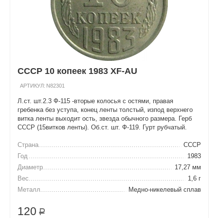
СССР 10 копеек 1983 XF-AU
АРТИКУЛ:
N82301
Л.ст. шт.2.3 Ф-115 -вторые колосья с остями, правая
гребенка без уступа, конец ленты толстый, изпод верхнего
витка ленты выходит ость, звезда обычного размера. Герб
СССР (15витков ленты). Об.ст. шт. Ф-119. Гурт рубчатый.
Страна
СССР
Год
1983
Диаметр
17,27 мм
Вес
1,6 г
Металл
Медно-никелевый сплав
120
Р