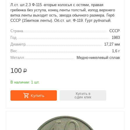
Л.ст. шт.2.3 Ф-115 -вторые колосья с остями, правая
гребенка без уступа, конец ленты толстый, изпод верхнего
витка ленты выходит ость, звезда обычного размера. Герб
СССР (15витков ленты). Об.ст. шт. Ф-119. Гурт рубчатый.
Страна
СССР
Год
1983
Диаметр
17,27 мм
Вес
1,6 г
Металл
Медно-никелевый сплав
100
Р
В наличии:
1 шт.
Купить в
Купить
один клик