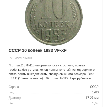
СССР 10 копеек 1983 VF-XF
АРТИКУЛ:
N82288
Л.ст. шт.2.3 Ф-115 -вторые колосья с остями, правая
гребенка без уступа, конец ленты толстый, изпод верхнего
витка ленты выходит ость, звезда обычного размера. Герб
СССР (15витков ленты). Об.ст. шт. Ф-119. Гурт рубчатый.
Страна
СССР
Год
1983
Диаметр
17,27 мм
Вес
1,6 г