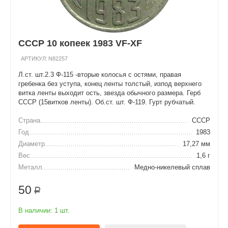
СССР 10 копеек 1983 VF-XF
АРТИКУЛ:
N82257
Л.ст. шт.2.3 Ф-115 -вторые колосья с остями, правая
гребенка без уступа, конец ленты толстый, изпод верхнего
витка ленты выходит ость, звезда обычного размера. Герб
СССР (15витков ленты). Об.ст. шт. Ф-119. Гурт рубчатый.
Страна
СССР
Год
1983
Диаметр
17,27 мм
Вес
1,6 г
Металл
Медно-никелевый сплав
50
Р
В наличии:
1 шт.