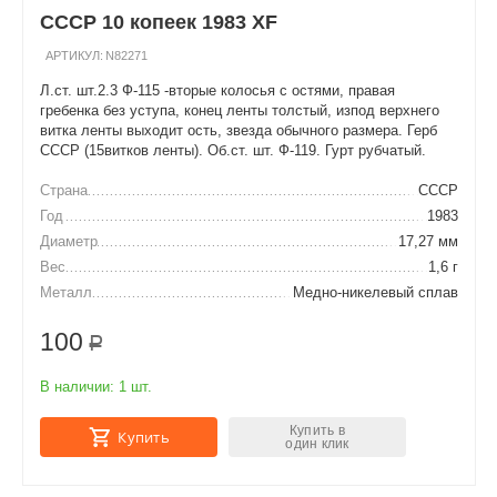
СССР 10 копеек 1983 XF
АРТИКУЛ:
N82271
Л.ст. шт.2.3 Ф-115 -вторые колосья с остями, правая
гребенка без уступа, конец ленты толстый, изпод верхнего
витка ленты выходит ость, звезда обычного размера. Герб
СССР (15витков ленты). Об.ст. шт. Ф-119. Гурт рубчатый.
Страна
СССР
Год
1983
Диаметр
17,27 мм
Вес
1,6 г
Металл
Медно-никелевый сплав
100
Р
В наличии:
1 шт.
Купить в
Купить
один клик