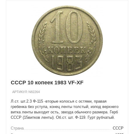
СССР 10 копеек 1983 VF-XF
АРТИКУЛ:
N82264
Л.ст. шт.2.3 Ф-115 -вторые колосья с остями, правая
гребенка без уступа, конец ленты толстый, изпод верхнего
витка ленты выходит ость, звезда обычного размера. Герб
СССР (15витков ленты). Об.ст. шт. Ф-119. Гурт рубчатый.
Страна
СССР