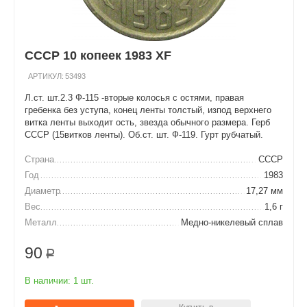
СССР 10 копеек 1983 XF
АРТИКУЛ:
53493
Л.ст. шт.2.3 Ф-115 -вторые колосья с остями, правая
гребенка без уступа, конец ленты толстый, изпод верхнего
витка ленты выходит ость, звезда обычного размера. Герб
СССР (15витков ленты). Об.ст. шт. Ф-119. Гурт рубчатый.
Страна
СССР
Год
1983
Диаметр
17,27 мм
Вес
1,6 г
Металл
Медно-никелевый сплав
90
Р
В наличии:
1 шт.