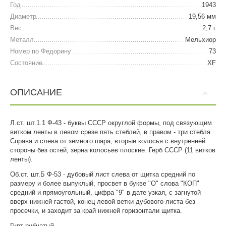
Год
1943
Диаметр
19,56 мм
Вес
2,7 г
Металл
Мельхиор
Номер по Федорину
73
Состояние
XF
ОПИСАНИЕ
Л.ст. шт.1.1 Ф-43 - буквы СССР округлой формы, под связующим
витком ленты в левом срезе пять стеблей, в правом - три стебля.
Справа и слева от земного шара, вторые колосья с внутренней
стороны без остей, зерна колосьев плоские. Герб СССР (11 витков
ленты).
Об.ст. шт.Б Ф-53 - дубовый лист слева от щитка средний по
размеру и более выпуклый, просвет в букве "О" слова "КОП"
средний и прямоугольный, цифра "9" в дате узкая, с загнутой
вверх нижней гастой, конец левой ветки дубового листа без
просечки, и заходит за край нижней горизонтали щитка.
Гурт рубчатый.