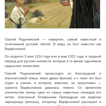
Сергий Радонежский — наверное, самый известный и
почитаемый русский святой. В миру он был известен как
Варфоломей.
Он родился 3 мая 1314 года или в мае 1322 года, в трудный
период для русских княжеств, которые в то время одолевали
ордынские захватчики.
Сергий Радонежский происходил из благородной и
благочестивой семьи, имел двоих братьев, и с семи лет был
отдан в учение, в котором, впрочем, не преуспевал —
грамота Варфоломею давалась тяжело. Со временем
ученичества связан один из самых известных эпизодов его
жития, описанный Епифанием Премудрым как видение
черноризца (монаха), которому Варфоломей рассказал о