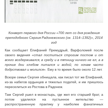
Конверт первого дня России «700 лет со дня рождения
преподобного Сергия Радонежского (ок. 1314–1392)», 2014
год
Как сообщает Епифаний Премудрый, Варфоломей после
своего видения
«стал поститься строгим постом и от
всего воздерживался, в среду и в пятницу ничего не ел, а в
прочие дни хлебом питался и водой; по ночам часто
бодрствовал и молился»
.
Ему в то время было около 12 лет.
Вскоре семья Сергия обнищала, как писал тот же Епифаний,
из-за набегов ордынцев и тяжелых податей, и им пришлось
переселиться из Ростова в Радонеж.
Там Сергий ушел в монастырь, где жил его старший брат, а
потом удалился на пустынное жительство —
распространенную практику у наиболее фанатичных