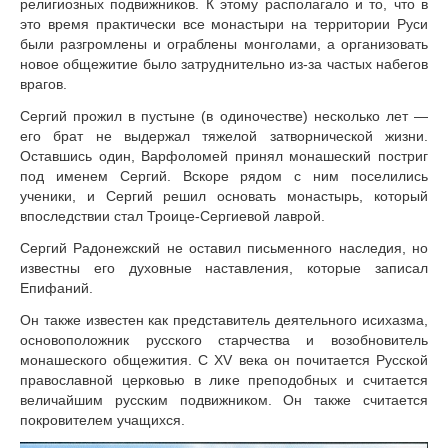
религиозных подвижников. К этому располагало и то, что в
это время практически все монастыри на территории Руси
были разгромлены и ограблены монголами, а организовать
новое общежитие было затруднительно из-за частых набегов
врагов.
Сергий прожил в пустыне (в одиночестве) несколько лет —
его брат не выдержал тяжелой затворнической жизни.
Оставшись один, Варфоломей принял монашеский постриг
под именем Сергий. Вскоре рядом с ним поселились
ученики, и Сергий решил основать монастырь, который
впоследствии стал Троице-Сергиевой лаврой.
Сергий Радонежский не оставил письменного наследия, но
известны его духовные наставления, которые записал
Епифаний.
Он также известен как представитель деятельного исихазма,
основоположник русского старчества и возобновитель
монашеского общежития. С XV века он почитается Русской
православной церковью в лике преподобных и считается
величайшим русским подвижником. Он также считается
покровителем учащихся.