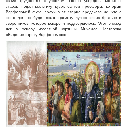
своих трудностях с учением. После усердной молитвы
старец подал мальчику кусок святой просфоры, который
Варфоломей съел, получив от старца предсказание, что с
этого дня он будет знать грамоту лучше своих братьев и
сверстников, которое вскоре и подтвердилось. Этот эпизод
лег в основу известной картины Михаила Нестерова
«Видение отроку Варфоломею».